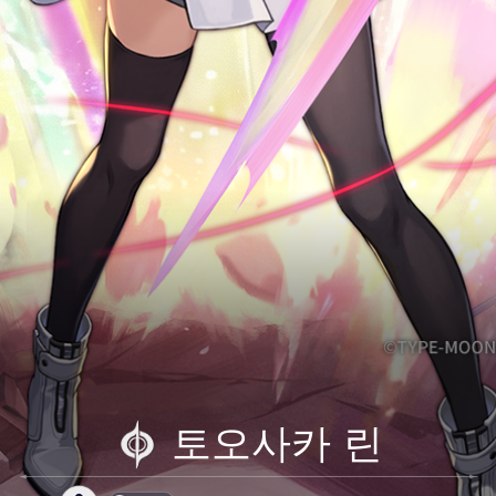
토오사카 린