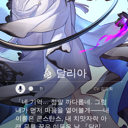
달리아
김도희
한
CV:
「네 기억… 정말 까다롭네. 그럼
내가 먼저 마음을 열어볼게——내
이름은 콘스탄스, 내 치맛자락 아
래 무릎 꿇은 이들은 날 『달리